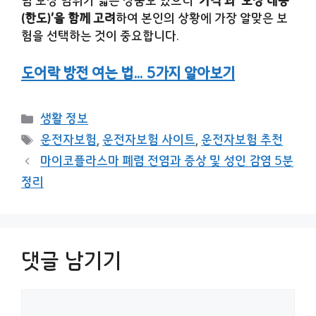
럼 보장 범위가 넓은 상품도 있으니
‘가격’과 ‘보장 내용
(한도)’을 함께 고려
하여 본인의 상황에 가장 알맞은 보
험을 선택하는 것이 중요합니다.
도어락 방전 여는 법… 5가지 알아보기
카
생활 정보
테
태
운전자보험
,
운전자보험 사이트
,
운전자보험 추천
고
그
마이코플라스마 폐렴 전염과 증상 및 성인 감염 5분
리
정리
댓글 남기기
댓
글