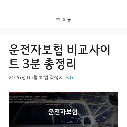
컨
텐
츠
메뉴
로
건
너
운전자보험 비교사이
뛰
기
트 3분 총정리
2026년 05월 12일
작성자:
SIG