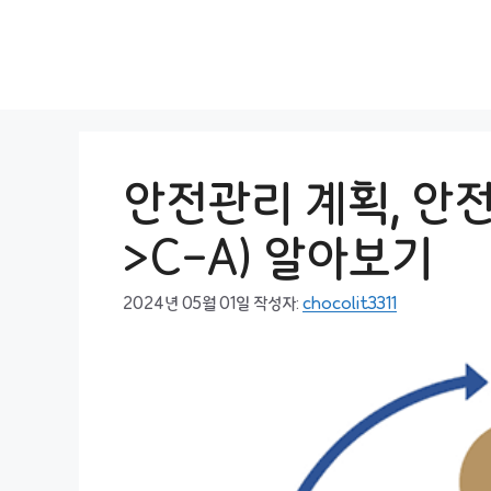
컨
텐
츠
로
건
너
뛰
안전관리 계획, 안전
기
>C-A) 알아보기
2024년 05월 01일
작성자:
chocolit3311