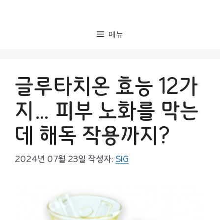
컨
텐
츠
메뉴
로
건
너
글루타치온 효능 12가
뛰
기
지… 피부 노화를 막는
데 해독 작용까지?
2024년 07월 23일
작성자:
SIG