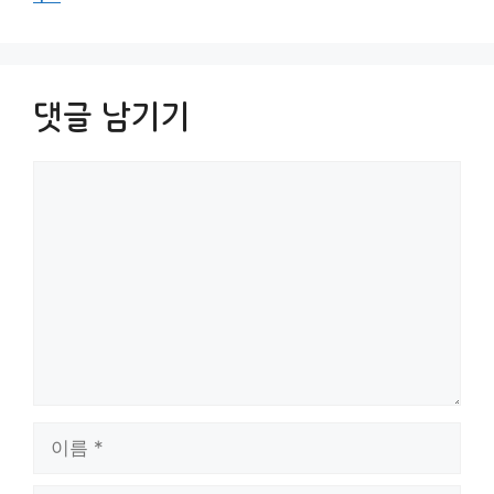
댓글 남기기
댓
글
이
름