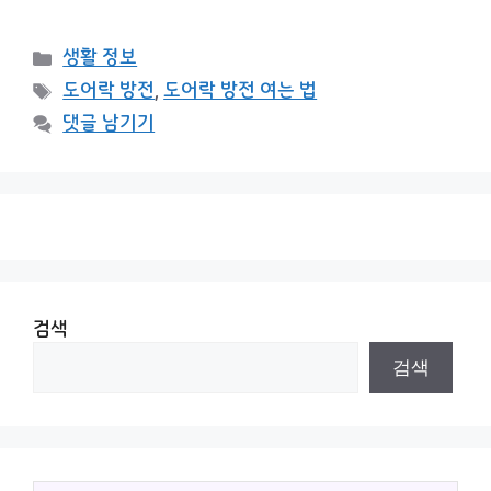
카
생활 정보
테
태
도어락 방전
,
도어락 방전 여는 법
고
그
댓글 남기기
리
검색
검색