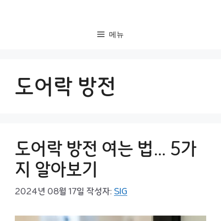
컨
텐
츠
메뉴
로
건
너
도어락 방전
뛰
기
도어락 방전 여는 법… 5가
지 알아보기
2024년 08월 17일
작성자:
SIG